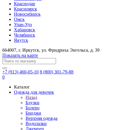
Краснодар
Красноярск
Новосибирск
Омск
Улан-Удэ
Хабаровск
Челябинск
Якутск
664007
, г.
Иркутск
, ул.
​Фридриха Энгельса, д. 39
Показать на карте
+7 (913) 460-05-10
8 (800) 301-79-88
0
Каталог
Одежда для девочек
Назад
Блузки
Болеро
Бриджи
Верхняя одежда
Водолазки
Джемпер