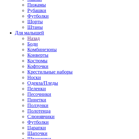
Пижамы
Рубашки
Футболки
Шорты
Штаны
Для малышей
Назад
Боди
Комбинезоны
Конверты
Костюмы
Кофточки
Крестильные наборы
Носки
Одеяла/Пледы
Пеленки
Песочники
Пинетки
Ползунки
Полотенца
Слюнявчики
Футболки
Царапки
Шапочки
Штанишки