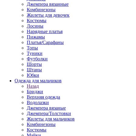
Джемпера вязанные
Комбинезоны
Жилеты для девочек
Костюмы
Лосины
Нарядные платья
Пижамы
Платья/Сарафаны
Топы
Туники
Футболки
Шорты
Штаны
Юбки
Одежда для мальчиков
Назад
Бриджи
Верхняя одежда
Водолазки
Джемпера вязаные
Джемпера/Толстовки
Жилеты для мальчиков
Комбинезоны
Костюмы
Майки