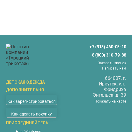
+7 (913) 460-05-10
8 (800) 310-79-88
Заказать звонок
Написать нам
664007
, г.
ДЕТСКАЯ ОДЕЖДА
Иркутск
, ул.
Фридриха
ДОПОЛНИТЕЛЬНО
Бриджи
Энгельса, д. 39
О компании
Верхняя одежда
Как зарегистрироваться
Показать на карте
Доставка
Водолазки
Как сделать покупку
Оплата
Джемперы
Покупателям
ПРИСОЕДИНЯЙТЕСЬ
Жилеты
Наши магазины
Комбинезоны
Наш WhatsApp