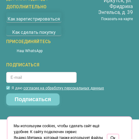
Иркутск
, ул.
Фридриха
ДОПОЛНИТЕЛЬНО
Бриджи
Энгельса, д. 39
О компании
Верхняя одежда
Как зарегистрироваться
Показать на карте
Доставка
Водолазки
Как сделать покупку
Оплата
Джемперы
Покупателям
ПРИСОЕДИНЯЙТЕСЬ
Жилеты
Наши магазины
Комбинезоны
Наш WhatsApp
Новости
Костюмы
ПОДПИСАТЬСЯ
Акции
Майки
Контакты
Пижамы
Гарантия
Футболки
Я даю
согласие на обработку персональных данных
Вопросы и ответы
Халаты
Таблица размеров соответствия
Шорты
Калькуляторы доставки
Штаны
Бренды
Мы используем cookies, чтобы сделать сайт ещё
2012 – 2026 © Турецкий трикотаж. Информация
сайта защищена законом об авторских правах.
удобнее. К сайту подключен сервис
Яндекс.Метрика, который также использует файлы
Oк
Информация, представленная на сайте носит информационный