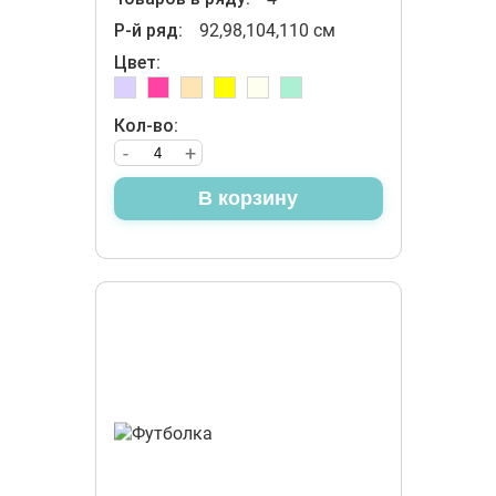
Р-й ряд:
92,98,104,110 см
Цвет:
Кол-во:
-
+
В корзину