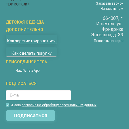
Заказать звонок
Написать нам
664007
, г.
ДЕТСКАЯ ОДЕЖДА
Иркутск
, ул.
Фридриха
ДОПОЛНИТЕЛЬНО
Бриджи
Энгельса, д. 39
О компании
Верхняя одежда
Как зарегистрироваться
Показать на карте
Доставка
Водолазки
Как сделать покупку
Оплата
Джемперы
Покупателям
ПРИСОЕДИНЯЙТЕСЬ
Жилеты
Наши магазины
Комбинезоны
Наш WhatsApp
Новости
Костюмы
ПОДПИСАТЬСЯ
Акции
Майки
Контакты
Пижамы
Гарантия
Футболки
Я даю
согласие на обработку персональных данных
Вопросы и ответы
Халаты
Таблица размеров соответствия
Шорты
Калькуляторы доставки
Штаны