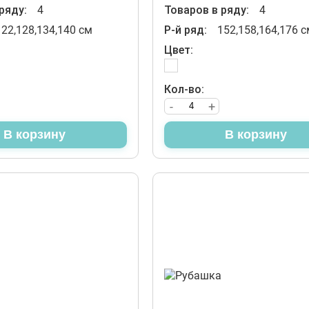
ряду:
4
Товаров в ряду:
4
122,128,134,140 см
Р-й ряд:
152,158,164,176 с
Цвет:
Кол-во:
-
+
В корзину
В корзину