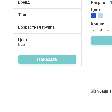
Бренд
Р-й ряд:
Слюнявчики
Футболки
CitCit
Цвет:
Cegisa
Футболки
Ткань
Шорты
Waxmen
Интерлок
Царапки
Кол-во:
Штаны
NJN
Возрастная группа
-
+
Шапочки
Для дошкольников
Юбки
Школа
Цвет
Штанишки
Все
Ясли