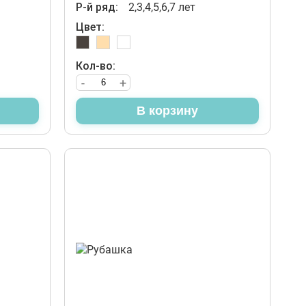
Р-й ряд:
2,3,4,5,6,7 лет
Цвет:
Кол-во:
-
+
В корзину