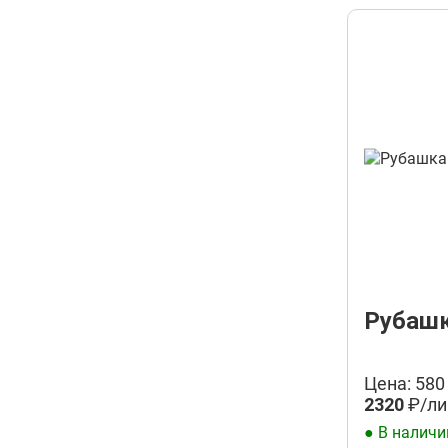
Рубашк
Цена: 580
2320
₽/ли
● В наличи