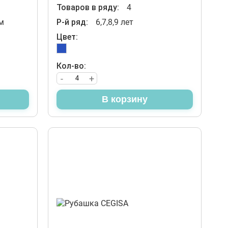
Товаров в ряду:
4
м
Р-й ряд:
6,7,8,9 лет
Цвет:
Кол-во:
-
+
В корзину