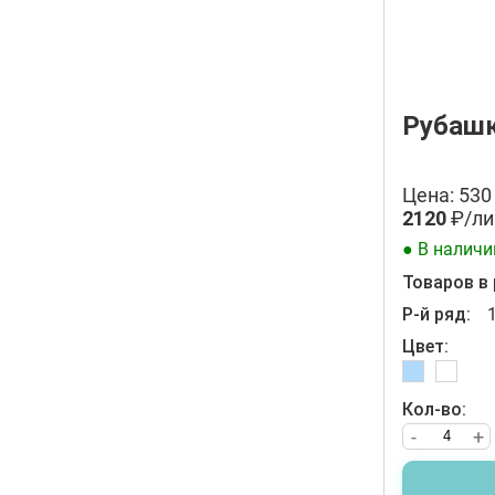
Рубашк
Цена: 530
2120
₽/ли
● В наличи
Товаров в 
Р-й ряд:
Цвет:
Кол-во:
-
+