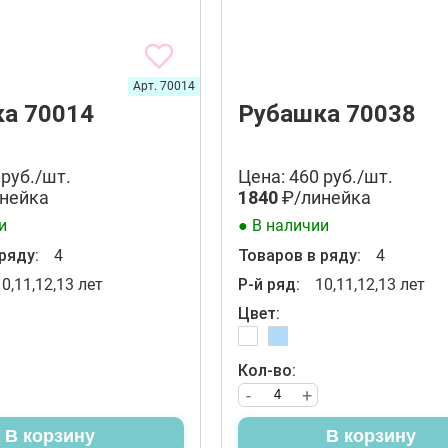
Арт. 70014
а 70014
Рубашка 70038
 руб./шт.
Цена: 460 руб./шт.
нейка
1840
₽/линейка
и
● В наличии
ряду:
4
Товаров в ряду:
4
10,11,12,13 лет
Р-й ряд:
10,11,12,13 лет
Цвет:
Кол-во:
-
+
В корзину
В корзину