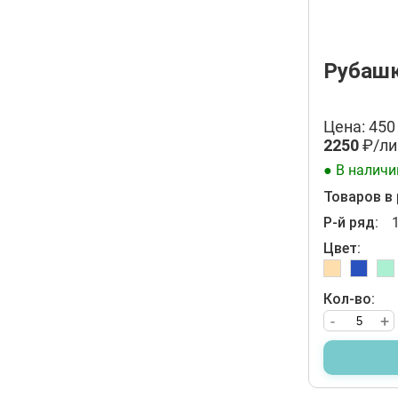
Рубашк
Цена: 450
2250
₽/ли
● В наличи
Товаров в 
Р-й ряд:
1
Цвет:
Кол-во:
-
+