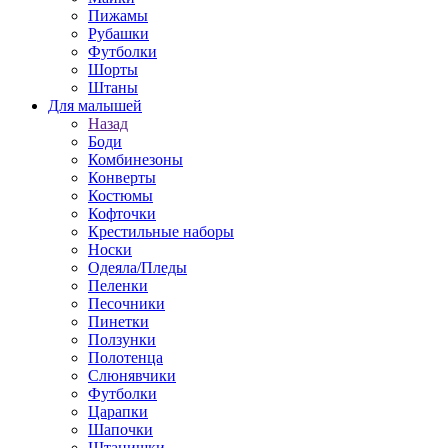
Пижамы
Рубашки
Футболки
Шорты
Штаны
Для малышей
Назад
Боди
Комбинезоны
Конверты
Костюмы
Кофточки
Крестильные наборы
Носки
Одеяла/Пледы
Пеленки
Песочники
Пинетки
Ползунки
Полотенца
Слюнявчики
Футболки
Царапки
Шапочки
Штанишки