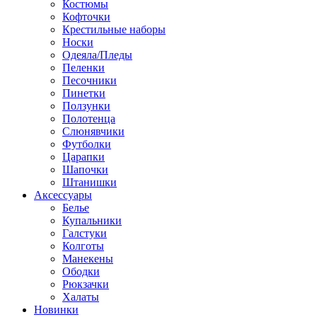
Костюмы
Кофточки
Крестильные наборы
Носки
Одеяла/Пледы
Пеленки
Песочники
Пинетки
Ползунки
Полотенца
Слюнявчики
Футболки
Царапки
Шапочки
Штанишки
Аксессуары
Белье
Купальники
Галстуки
Колготы
Манекены
Ободки
Рюкзачки
Халаты
Новинки