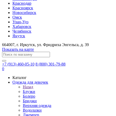
Краснодар
Красноярск
Новосибирск
Омск
Улан-Удэ
Хабаровск
Челябинск
Якутск
664007
, г.
Иркутск
, ул.
​Фридриха Энгельса, д. 39
Показать на карте
+7 (913) 460-05-10
8 (800) 301-79-88
0
Каталог
Одежда для девочек
Назад
Блузки
Болеро
Бриджи
Верхняя одежда
Водолазки
Джемпер