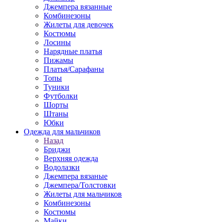
Джемпера вязанные
Комбинезоны
Жилеты для девочек
Костюмы
Лосины
Нарядные платья
Пижамы
Платья/Сарафаны
Топы
Туники
Футболки
Шорты
Штаны
Юбки
Одежда для мальчиков
Назад
Бриджи
Верхняя одежда
Водолазки
Джемпера вязаные
Джемпера/Толстовки
Жилеты для мальчиков
Комбинезоны
Костюмы
Майки