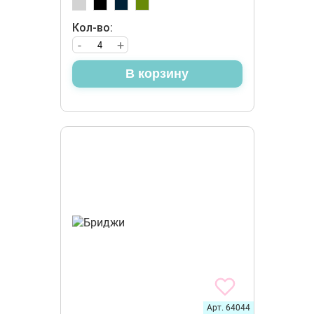
Кол-во:
-
+
В корзину
Арт. 64044