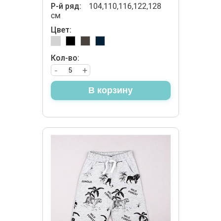
Р-й ряд:
104,110,116,122,128
см
Цвет:
Кол-во:
-
+
В корзину