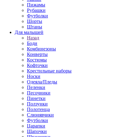
Пижамы
Рубашки
Футболки
Шорты
Штаны
Для малышей
Назад
Боди
Комбинезоны
Конверты
Костюмы
Кофточки
Крестильные наборы
Носки
Одеяла/Пледы
Пеленки
Песочники
Пинетки
Ползунки
Полотенца
Слюнявчики
Футболки
Царапки
Шапочки
Штанишки