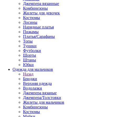
Джемпера вязанные
Комбинезоны
Жилеты для девочек
Костюмы
Лосины
Нарядные платья
Пижамы
Платья/Сарафаны
Топы
Туники
Футболки
Шорты
Штаны
Юбки
Одежда для мальчиков
Назад
Бриджи
Верхняя одежда
Водолазки
Джемпера вязаные
Джемпера/Толстовки
Жилеты для мальчиков
Комбинезоны
Костюмы
Майки