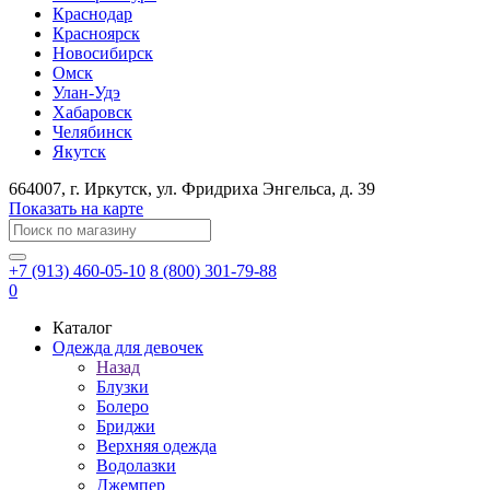
Краснодар
Красноярск
Новосибирск
Омск
Улан-Удэ
Хабаровск
Челябинск
Якутск
664007
, г.
Иркутск
, ул.
​Фридриха Энгельса, д. 39
Показать на карте
+7 (913) 460-05-10
8 (800) 301-79-88
0
Каталог
Одежда для девочек
Назад
Блузки
Болеро
Бриджи
Верхняя одежда
Водолазки
Джемпер