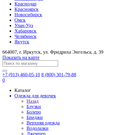
Краснодар
Красноярск
Новосибирск
Омск
Улан-Удэ
Хабаровск
Челябинск
Якутск
664007
, г.
Иркутск
, ул.
​Фридриха Энгельса, д. 39
Показать на карте
+7 (913) 460-05-10
8 (800) 301-79-88
0
Каталог
Одежда для девочек
Назад
Блузки
Болеро
Бриджи
Верхняя одежда
Водолазки
Джемпер