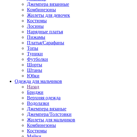
Джемпера вязанные
Комбинезоны
Жилеты для девочек
Костюмы
Лосины
Нарядные платья
Пижамы
Платья/Сарафаны
Топы
Туники
Футболки
Шорты
Штаны
Юбки
Одежда для мальчиков
Назад
Бриджи
Верхняя одежда
Водолазки
Джемпера вязаные
Джемпера/Толстовки
Жилеты для мальчиков
Комбинезоны
Костюмы
Майки