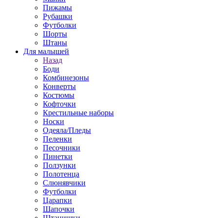
Пижамы
Рубашки
Футболки
Шорты
Штаны
Для малышей
Назад
Боди
Комбинезоны
Конверты
Костюмы
Кофточки
Крестильные наборы
Носки
Одеяла/Пледы
Пеленки
Песочники
Пинетки
Ползунки
Полотенца
Слюнявчики
Футболки
Царапки
Шапочки
Штанишки