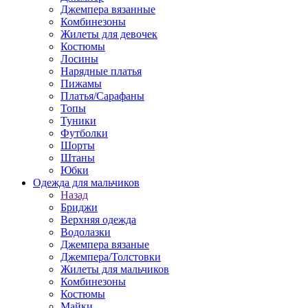
Джемпера вязанные
Комбинезоны
Жилеты для девочек
Костюмы
Лосины
Нарядные платья
Пижамы
Платья/Сарафаны
Топы
Туники
Футболки
Шорты
Штаны
Юбки
Одежда для мальчиков
Назад
Бриджи
Верхняя одежда
Водолазки
Джемпера вязаные
Джемпера/Толстовки
Жилеты для мальчиков
Комбинезоны
Костюмы
Майки