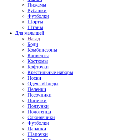
Пижамы
Рубашки
Футболки
Шорты
Штаны
Для малышей
Назад
Боди
Комбинезоны
Конверты
Костюмы
Кофточки
Крестильные наборы
Носки
Одеяла/Пледы
Пеленки
Песочники
Пинетки
Ползунки
Полотенца
Слюнявчики
Футболки
Царапки
Шапочки
Штанишки