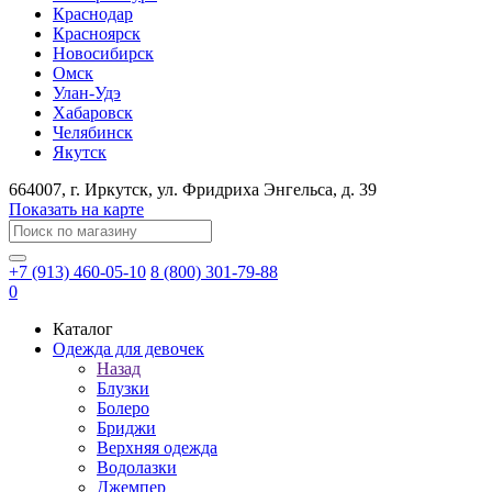
Краснодар
Красноярск
Новосибирск
Омск
Улан-Удэ
Хабаровск
Челябинск
Якутск
664007
, г.
Иркутск
, ул.
​Фридриха Энгельса, д. 39
Показать на карте
+7 (913) 460-05-10
8 (800) 301-79-88
0
Каталог
Одежда для девочек
Назад
Блузки
Болеро
Бриджи
Верхняя одежда
Водолазки
Джемпер