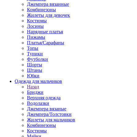
Джемпера вязанные
Комбинезоны
Жилеты для девочек
Костюмы
Лосины
Нарядные платья
Пижамы
Платья/Сарафаны
Топы
Туники
Футболки
Шорты
Штаны
Юбки
Одежда для мальчиков
Назад
Бриджи
Верхняя одежда
Водолазки
Джемпера вязаные
Джемпера/Толстовки
Жилеты для мальчиков
Комбинезоны
Костюмы
Майки