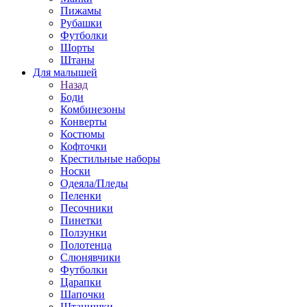
Пижамы
Рубашки
Футболки
Шорты
Штаны
Для малышей
Назад
Боди
Комбинезоны
Конверты
Костюмы
Кофточки
Крестильные наборы
Носки
Одеяла/Пледы
Пеленки
Песочники
Пинетки
Ползунки
Полотенца
Слюнявчики
Футболки
Царапки
Шапочки
Штанишки