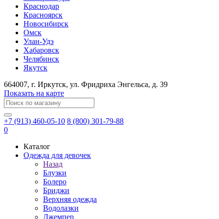
Краснодар
Красноярск
Новосибирск
Омск
Улан-Удэ
Хабаровск
Челябинск
Якутск
664007
, г.
Иркутск
, ул.
​Фридриха Энгельса, д. 39
Показать на карте
+7 (913) 460-05-10
8 (800) 301-79-88
0
Каталог
Одежда для девочек
Назад
Блузки
Болеро
Бриджи
Верхняя одежда
Водолазки
Джемпер