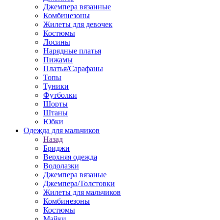
Джемпера вязанные
Комбинезоны
Жилеты для девочек
Костюмы
Лосины
Нарядные платья
Пижамы
Платья/Сарафаны
Топы
Туники
Футболки
Шорты
Штаны
Юбки
Одежда для мальчиков
Назад
Бриджи
Верхняя одежда
Водолазки
Джемпера вязаные
Джемпера/Толстовки
Жилеты для мальчиков
Комбинезоны
Костюмы
Майки