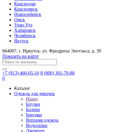
Краснодар
Красноярск
Новосибирск
Омск
Улан-Удэ
Хабаровск
Челябинск
Якутск
664007
, г.
Иркутск
, ул.
​Фридриха Энгельса, д. 39
Показать на карте
+7 (913) 460-05-10
8 (800) 301-79-88
0
Каталог
Одежда для девочек
Назад
Блузки
Болеро
Бриджи
Верхняя одежда
Водолазки
Джемпер