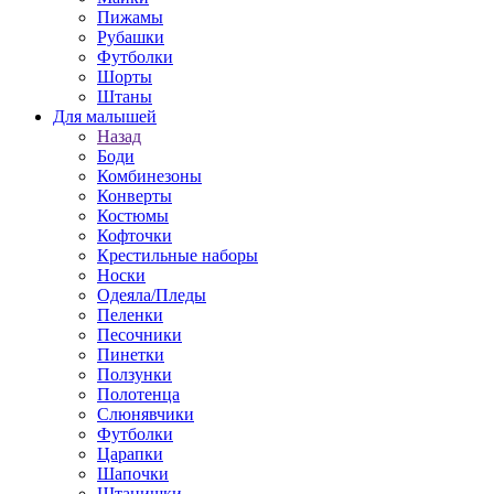
Пижамы
Рубашки
Футболки
Шорты
Штаны
Для малышей
Назад
Боди
Комбинезоны
Конверты
Костюмы
Кофточки
Крестильные наборы
Носки
Одеяла/Пледы
Пеленки
Песочники
Пинетки
Ползунки
Полотенца
Слюнявчики
Футболки
Царапки
Шапочки
Штанишки