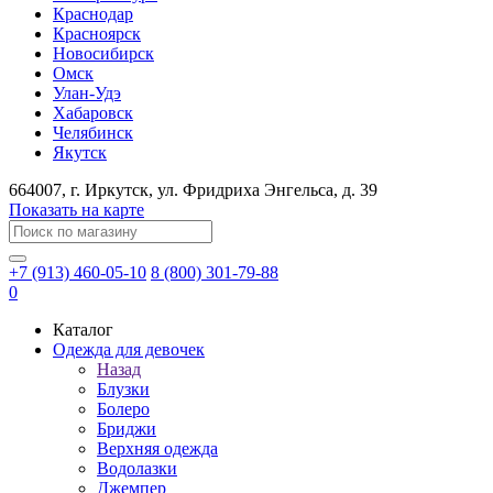
Краснодар
Красноярск
Новосибирск
Омск
Улан-Удэ
Хабаровск
Челябинск
Якутск
664007
, г.
Иркутск
, ул.
​Фридриха Энгельса, д. 39
Показать на карте
+7 (913) 460-05-10
8 (800) 301-79-88
0
Каталог
Одежда для девочек
Назад
Блузки
Болеро
Бриджи
Верхняя одежда
Водолазки
Джемпер