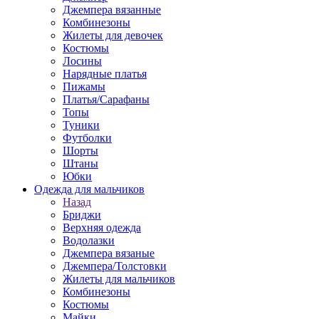
Джемпера вязанные
Комбинезоны
Жилеты для девочек
Костюмы
Лосины
Нарядные платья
Пижамы
Платья/Сарафаны
Топы
Туники
Футболки
Шорты
Штаны
Юбки
Одежда для мальчиков
Назад
Бриджи
Верхняя одежда
Водолазки
Джемпера вязаные
Джемпера/Толстовки
Жилеты для мальчиков
Комбинезоны
Костюмы
Майки