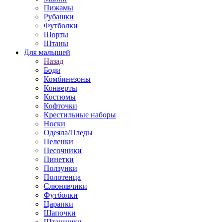
Пижамы
Рубашки
Футболки
Шорты
Штаны
Для малышей
Назад
Боди
Комбинезоны
Конверты
Костюмы
Кофточки
Крестильные наборы
Носки
Одеяла/Пледы
Пеленки
Песочники
Пинетки
Ползунки
Полотенца
Слюнявчики
Футболки
Царапки
Шапочки
Штанишки