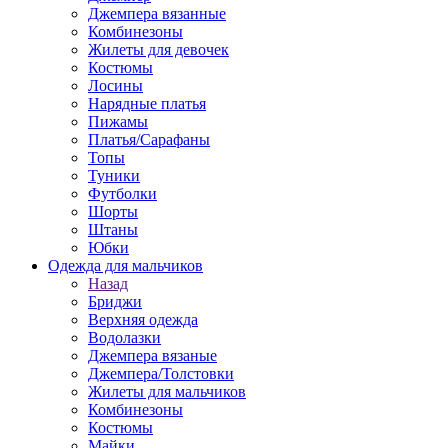
Джемпера вязанные
Комбинезоны
Жилеты для девочек
Костюмы
Лосины
Нарядные платья
Пижамы
Платья/Сарафаны
Топы
Туники
Футболки
Шорты
Штаны
Юбки
Одежда для мальчиков
Назад
Бриджи
Верхняя одежда
Водолазки
Джемпера вязаные
Джемпера/Толстовки
Жилеты для мальчиков
Комбинезоны
Костюмы
Майки