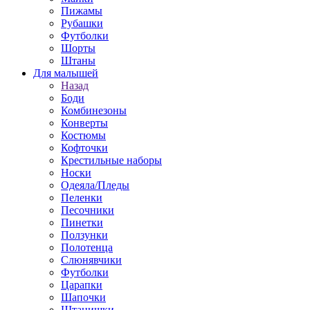
Пижамы
Рубашки
Футболки
Шорты
Штаны
Для малышей
Назад
Боди
Комбинезоны
Конверты
Костюмы
Кофточки
Крестильные наборы
Носки
Одеяла/Пледы
Пеленки
Песочники
Пинетки
Ползунки
Полотенца
Слюнявчики
Футболки
Царапки
Шапочки
Штанишки