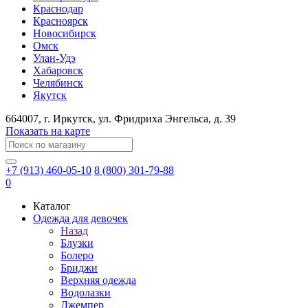
Краснодар
Красноярск
Новосибирск
Омск
Улан-Удэ
Хабаровск
Челябинск
Якутск
664007
, г.
Иркутск
, ул.
​Фридриха Энгельса, д. 39
Показать на карте
+7 (913) 460-05-10
8 (800) 301-79-88
0
Каталог
Одежда для девочек
Назад
Блузки
Болеро
Бриджи
Верхняя одежда
Водолазки
Джемпер