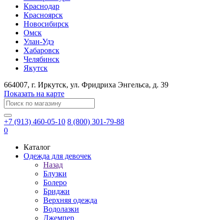
Краснодар
Красноярск
Новосибирск
Омск
Улан-Удэ
Хабаровск
Челябинск
Якутск
664007
, г.
Иркутск
, ул.
​Фридриха Энгельса, д. 39
Показать на карте
+7 (913) 460-05-10
8 (800) 301-79-88
0
Каталог
Одежда для девочек
Назад
Блузки
Болеро
Бриджи
Верхняя одежда
Водолазки
Джемпер