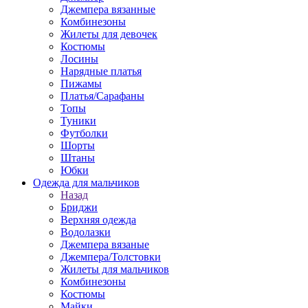
Джемпера вязанные
Комбинезоны
Жилеты для девочек
Костюмы
Лосины
Нарядные платья
Пижамы
Платья/Сарафаны
Топы
Туники
Футболки
Шорты
Штаны
Юбки
Одежда для мальчиков
Назад
Бриджи
Верхняя одежда
Водолазки
Джемпера вязаные
Джемпера/Толстовки
Жилеты для мальчиков
Комбинезоны
Костюмы
Майки