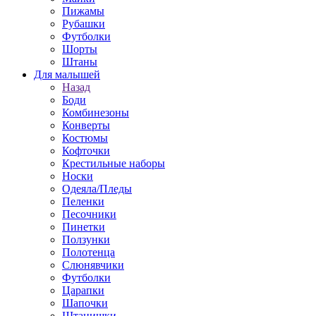
Пижамы
Рубашки
Футболки
Шорты
Штаны
Для малышей
Назад
Боди
Комбинезоны
Конверты
Костюмы
Кофточки
Крестильные наборы
Носки
Одеяла/Пледы
Пеленки
Песочники
Пинетки
Ползунки
Полотенца
Слюнявчики
Футболки
Царапки
Шапочки
Штанишки