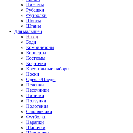
Пижамы
Рубашки
Футболки
Шорты
Штаны
Для малышей
Назад
Боди
Комбинезоны
Конверты
Костюмы
Кофточки
Крестильные наборы
Носки
Одеяла/Пледы
Пеленки
Песочники
Пинетки
Ползунки
Полотенца
Слюнявчики
Футболки
Царапки
Шапочки
Штанишки