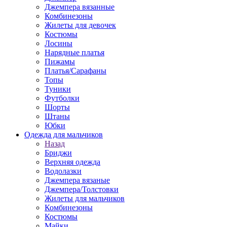
Джемпера вязанные
Комбинезоны
Жилеты для девочек
Костюмы
Лосины
Нарядные платья
Пижамы
Платья/Сарафаны
Топы
Туники
Футболки
Шорты
Штаны
Юбки
Одежда для мальчиков
Назад
Бриджи
Верхняя одежда
Водолазки
Джемпера вязаные
Джемпера/Толстовки
Жилеты для мальчиков
Комбинезоны
Костюмы
Майки