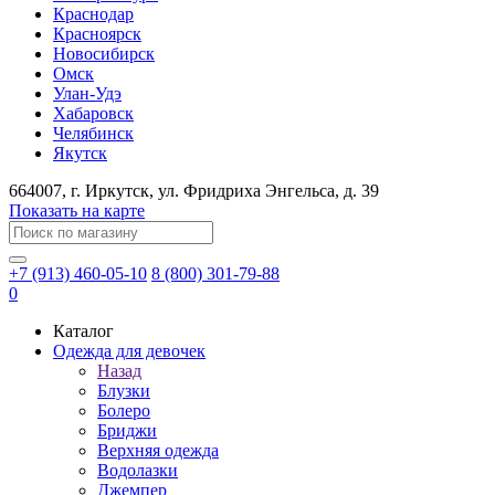
Краснодар
Красноярск
Новосибирск
Омск
Улан-Удэ
Хабаровск
Челябинск
Якутск
664007
, г.
Иркутск
, ул.
​Фридриха Энгельса, д. 39
Показать на карте
+7 (913) 460-05-10
8 (800) 301-79-88
0
Каталог
Одежда для девочек
Назад
Блузки
Болеро
Бриджи
Верхняя одежда
Водолазки
Джемпер