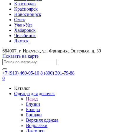
Краснодар
Красноярск
Новосибирск
Омск
Улан-Удэ
Хабаровск
Челябинск
Якутск
664007
, г.
Иркутск
, ул.
​Фридриха Энгельса, д. 39
Показать на карте
+7 (913) 460-05-10
8 (800) 301-79-88
0
Каталог
Одежда для девочек
Назад
Блузки
Болеро
Бриджи
Верхняя одежда
Водолазки
Джемпер