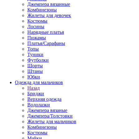
Джемпера вязанные
Комбинезоны
Жилеты для девочек
Костюмы
Лосины
Нарядные платья
Пижамы
Платья/Сарафаны
Топы
Туники
Футболки
Шорты
Штаны
Юбки
Одежда для мальчиков
Назад
Бриджи
Верхняя одежда
Водолазки
Джемпера вязаные
Джемпера/Толстовки
Жилеты для мальчиков
Комбинезоны
Костюмы
Майки