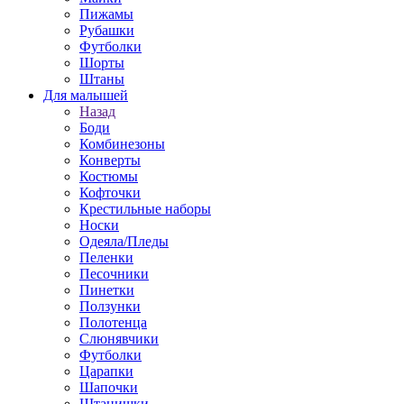
Пижамы
Рубашки
Футболки
Шорты
Штаны
Для малышей
Назад
Боди
Комбинезоны
Конверты
Костюмы
Кофточки
Крестильные наборы
Носки
Одеяла/Пледы
Пеленки
Песочники
Пинетки
Ползунки
Полотенца
Слюнявчики
Футболки
Царапки
Шапочки
Штанишки