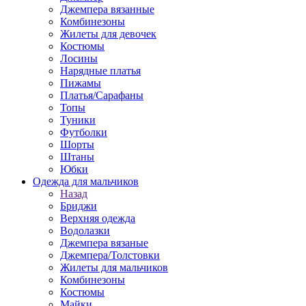
Джемпера вязанные
Комбинезоны
Жилеты для девочек
Костюмы
Лосины
Нарядные платья
Пижамы
Платья/Сарафаны
Топы
Туники
Футболки
Шорты
Штаны
Юбки
Одежда для мальчиков
Назад
Бриджи
Верхняя одежда
Водолазки
Джемпера вязаные
Джемпера/Толстовки
Жилеты для мальчиков
Комбинезоны
Костюмы
Майки