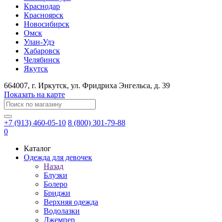
Краснодар
Красноярск
Новосибирск
Омск
Улан-Удэ
Хабаровск
Челябинск
Якутск
664007
, г.
Иркутск
, ул.
​Фридриха Энгельса, д. 39
Показать на карте
+7 (913) 460-05-10
8 (800) 301-79-88
0
Каталог
Одежда для девочек
Назад
Блузки
Болеро
Бриджи
Верхняя одежда
Водолазки
Джемпер