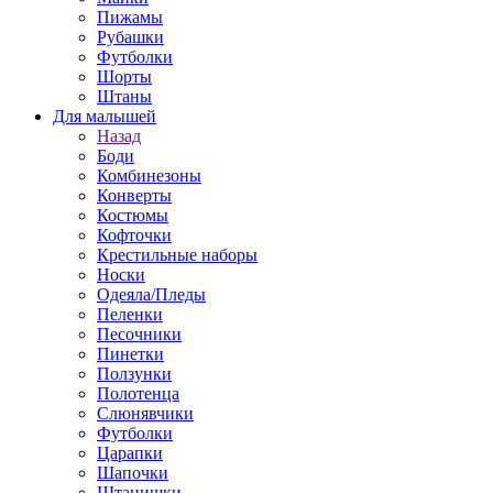
Пижамы
Рубашки
Футболки
Шорты
Штаны
Для малышей
Назад
Боди
Комбинезоны
Конверты
Костюмы
Кофточки
Крестильные наборы
Носки
Одеяла/Пледы
Пеленки
Песочники
Пинетки
Ползунки
Полотенца
Слюнявчики
Футболки
Царапки
Шапочки
Штанишки