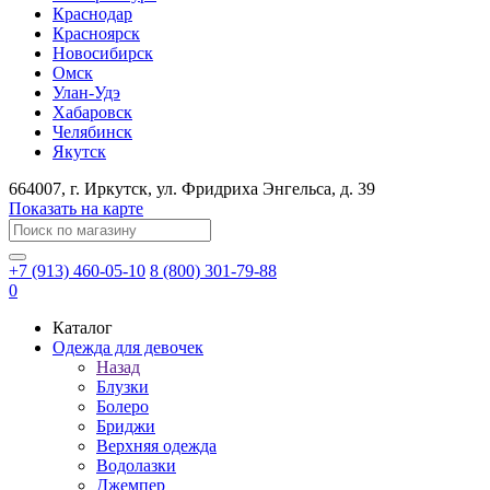
Краснодар
Красноярск
Новосибирск
Омск
Улан-Удэ
Хабаровск
Челябинск
Якутск
664007
, г.
Иркутск
, ул.
​Фридриха Энгельса, д. 39
Показать на карте
+7 (913) 460-05-10
8 (800) 301-79-88
0
Каталог
Одежда для девочек
Назад
Блузки
Болеро
Бриджи
Верхняя одежда
Водолазки
Джемпер