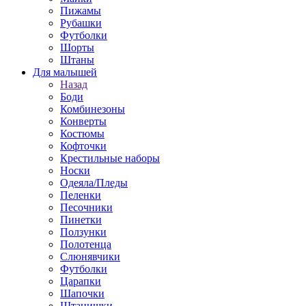
Пижамы
Рубашки
Футболки
Шорты
Штаны
Для малышей
Назад
Боди
Комбинезоны
Конверты
Костюмы
Кофточки
Крестильные наборы
Носки
Одеяла/Пледы
Пеленки
Песочники
Пинетки
Ползунки
Полотенца
Слюнявчики
Футболки
Царапки
Шапочки
Штанишки