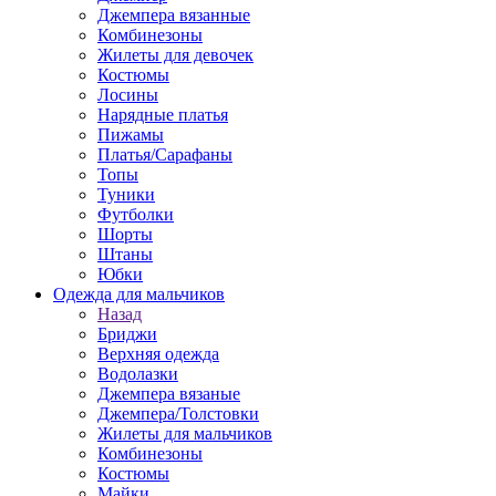
Джемпера вязанные
Комбинезоны
Жилеты для девочек
Костюмы
Лосины
Нарядные платья
Пижамы
Платья/Сарафаны
Топы
Туники
Футболки
Шорты
Штаны
Юбки
Одежда для мальчиков
Назад
Бриджи
Верхняя одежда
Водолазки
Джемпера вязаные
Джемпера/Толстовки
Жилеты для мальчиков
Комбинезоны
Костюмы
Майки