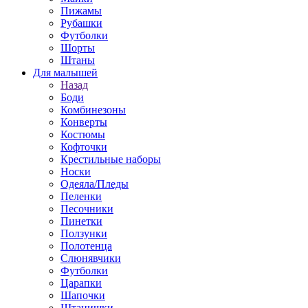
Пижамы
Рубашки
Футболки
Шорты
Штаны
Для малышей
Назад
Боди
Комбинезоны
Конверты
Костюмы
Кофточки
Крестильные наборы
Носки
Одеяла/Пледы
Пеленки
Песочники
Пинетки
Ползунки
Полотенца
Слюнявчики
Футболки
Царапки
Шапочки
Штанишки