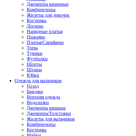
Джемпера вязанные
Комбинезоны
Жилеты для девочек
Костюмы
Лосины
Нарядные платья
Пижамы
Платья/Сарафаны
Топы
Туники
Футболки
Шорты
Штаны
Юбки
Одежда для мальчиков
Назад
Бриджи
Верхняя одежда
Водолазки
Джемпера вязаные
Джемпера/Толстовки
Жилеты для мальчиков
Комбинезоны
Костюмы
Майки