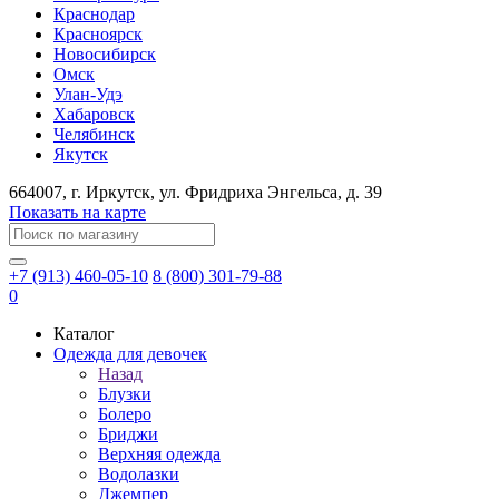
Краснодар
Красноярск
Новосибирск
Омск
Улан-Удэ
Хабаровск
Челябинск
Якутск
664007
, г.
Иркутск
, ул.
​Фридриха Энгельса, д. 39
Показать на карте
+7 (913) 460-05-10
8 (800) 301-79-88
0
Каталог
Одежда для девочек
Назад
Блузки
Болеро
Бриджи
Верхняя одежда
Водолазки
Джемпер