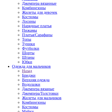
Джемпера вязанные
Комбинезоны
Жилеты для девочек
Костюмы
Лосины
Нарядные платья
Пижамы
Платья/Сарафаны
Топы
Туники
Футболки
Шорты
Штаны
Юбки
Одежда для мальчиков
Назад
Бриджи
Верхняя одежда
Водолазки
Джемпера вязаные
Джемпера/Толстовки
Жилеты для мальчиков
Комбинезоны
Костюмы
Майки