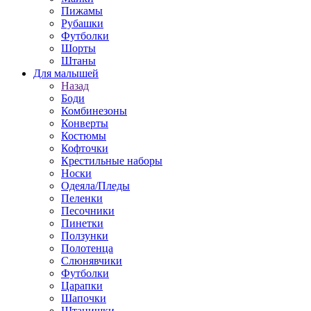
Пижамы
Рубашки
Футболки
Шорты
Штаны
Для малышей
Назад
Боди
Комбинезоны
Конверты
Костюмы
Кофточки
Крестильные наборы
Носки
Одеяла/Пледы
Пеленки
Песочники
Пинетки
Ползунки
Полотенца
Слюнявчики
Футболки
Царапки
Шапочки
Штанишки