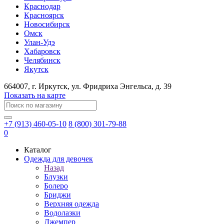
Краснодар
Красноярск
Новосибирск
Омск
Улан-Удэ
Хабаровск
Челябинск
Якутск
664007
, г.
Иркутск
, ул.
​Фридриха Энгельса, д. 39
Показать на карте
+7 (913) 460-05-10
8 (800) 301-79-88
0
Каталог
Одежда для девочек
Назад
Блузки
Болеро
Бриджи
Верхняя одежда
Водолазки
Джемпер