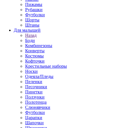
Пижамы
Рубашки
Футболки
Шорты
Штаны
Для малышей
Назад
Боди
Комбинезоны
Конверты
Костюмы
Кофточки
Крестильные наборы
Носки
Одеяла/Пледы
Пеленки
Песочники
Пинетки
Ползунки
Полотенца
Слюнявчики
Футболки
Царапки
Шапочки
Штанишки