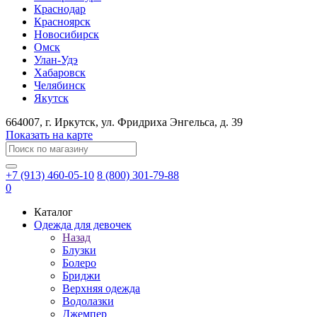
Краснодар
Красноярск
Новосибирск
Омск
Улан-Удэ
Хабаровск
Челябинск
Якутск
664007
, г.
Иркутск
, ул.
​Фридриха Энгельса, д. 39
Показать на карте
+7 (913) 460-05-10
8 (800) 301-79-88
0
Каталог
Одежда для девочек
Назад
Блузки
Болеро
Бриджи
Верхняя одежда
Водолазки
Джемпер