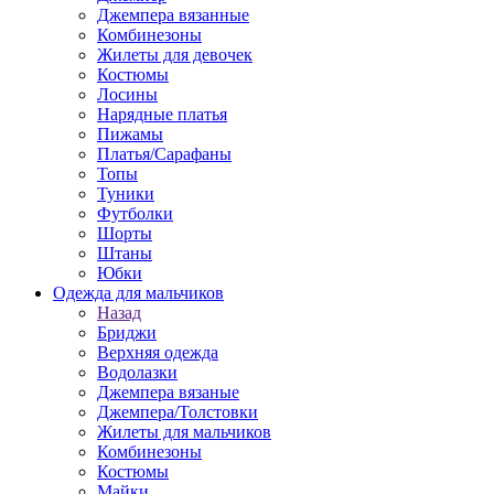
Джемпера вязанные
Комбинезоны
Жилеты для девочек
Костюмы
Лосины
Нарядные платья
Пижамы
Платья/Сарафаны
Топы
Туники
Футболки
Шорты
Штаны
Юбки
Одежда для мальчиков
Назад
Бриджи
Верхняя одежда
Водолазки
Джемпера вязаные
Джемпера/Толстовки
Жилеты для мальчиков
Комбинезоны
Костюмы
Майки