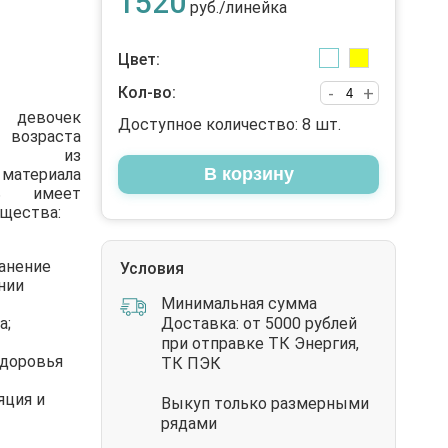
1520
руб./линейка
Цвет:
Кол-во:
-
+
девочек
Доступное количество:
8
шт.
озраста
ают из
В корзину
атериала
нь имеет
щества:
анение
Условия
нии
Минимальная сумма
а;
Доставка: от 5000 рублей
при отправке ТК Энергия,
здоровья
ТК ПЭК
яция и
Выкуп только размерными
рядами