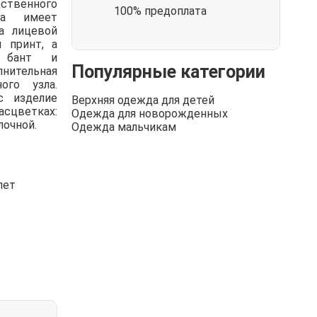
твенного
100% предоплата
ка имеет
а лицевой
я принт, а
 бант и
Популярные категории
нительная
ого узла.
с изделие
Верхняя одежда для детей
сцветках:
Одежда для новорожденных
лочной.
Одежда мальчикам
лет