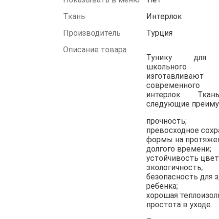
Ткань
Интерлок
Производитель
Турция
Описание товара
Тунику для 
школьного в
изготавлив
современного м
интерлок. Тка
следующие преиму
прочность;
превосходное сохр
формы на протяже
долгого времени;
устойчивость цвет
экологичность;
безопасность для 
ребенка;
хорошая теплоизол
простота в уходе.