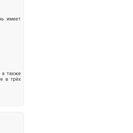
нь имеет
, а также
те в трёх